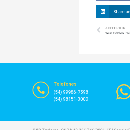
Share on
ANTERIOR
Tour Cânion It
Telefones
(54) 99986-7598
(54) 98151-3000