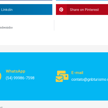
 Linkdin
Share on Pinterest
aimbezinho
WhatsApp
E-mail
(54) 99986-7598
contato@gnbturismo.