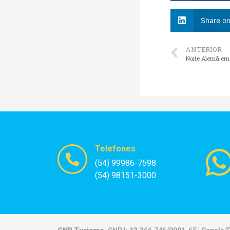
Share on
ANTERIOR
Noite Alemã em 
Telefones
(54) 99986-7598
(54) 98151-3000