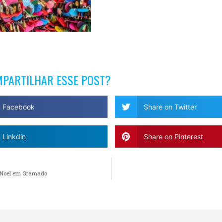
MPARTILHAR ESSE POST?
n Facebook
Share on Twitter
 Linkdin
Share on Pinterest
i Noel em Gramado