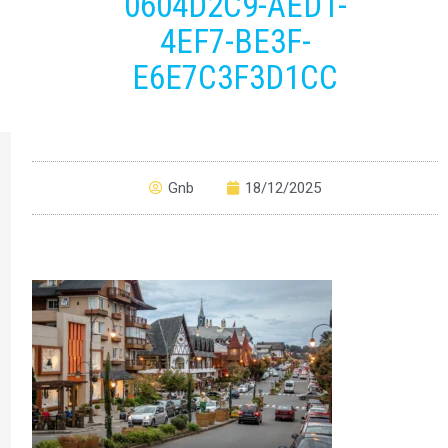
0604D2C9-AED1-
4EF7-BE3F-
E6E7C3F3D1CC
Gnb
18/12/2025