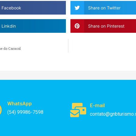
n Facebook
Share on Twitter
 Linkdin
Share on Pinterest
e do Caracol
WhatsApp
E-mail
(54) 99986-7598
contato@gnbturismo.