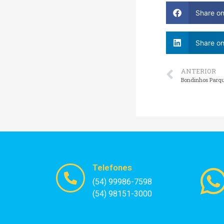
Share o
Share on
ANTERIOR
Bondinhos Parqu
Telefones
(54) 99986-7598
(54) 98151-3000