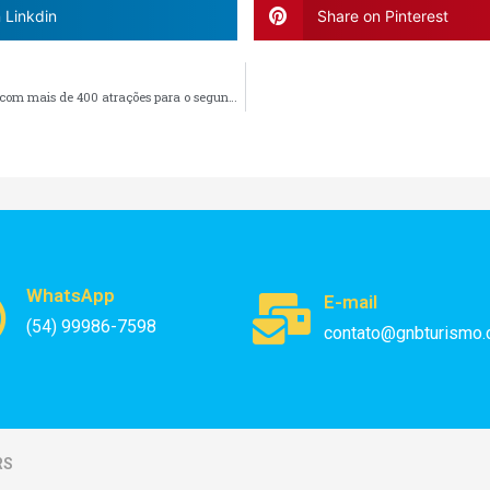
 Linkdin
Share on Pinterest
Canela contará com mais de 400 atrações para o segundo semestre de 2020
WhatsApp
E-mail
(54) 99986-7598
contato@gnbturismo.
RS