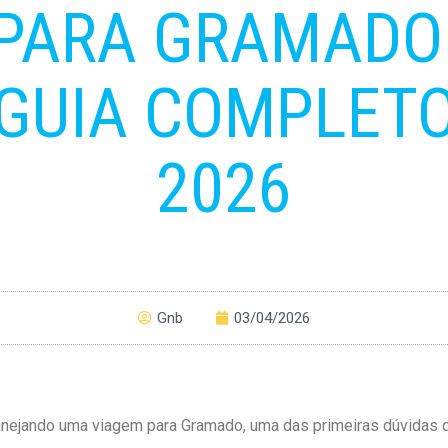
PARA GRAMADO
GUIA COMPLET
2026
Gnb
03/04/2026
anejando uma viagem para Gramado, uma das primeiras dúvidas 