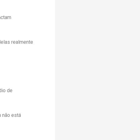
actam
delas realmente
dio de
m não está