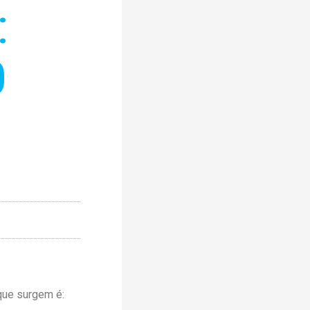
:
O
que surgem é: