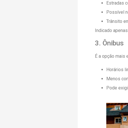
Estradas 
Possível n
Trânsito e
Indicado apenas 
3. Ônibus
É a opção mais 
Horários l
Menos con
Pode exigi