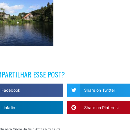
MPARTILHAR ESSE POST?
n Facebook
Share on Twitter
 Linkdin
Share on Pinterest
Gramado e Canela para Quem Já Veio Antes: Novas Formas de Explorar o Destino