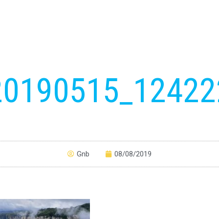
20190515_12422
Gnb
08/08/2019