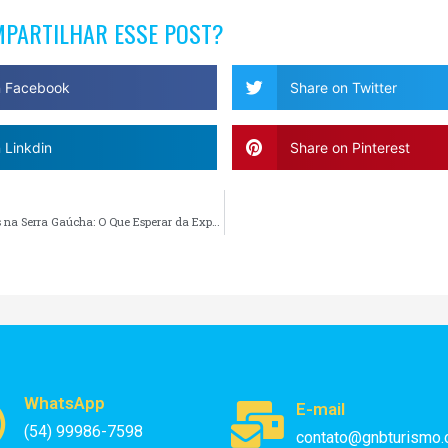
MPARTILHAR ESSE POST?
n Facebook
Share on Twitter
 Linkdin
Share on Pinterest
Jantares Típicos na Serra Gaúcha: O Que Esperar da Experiência
WhatsApp
E-mail
(54) 99986-7598
contato@gnbturismo.