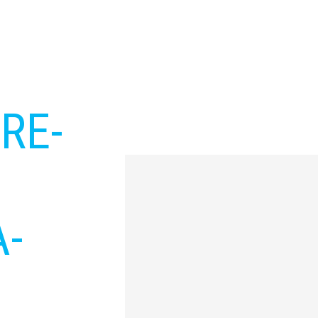
RE-
-