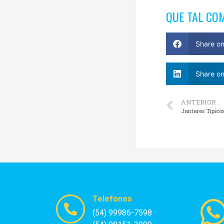
QUE TAL CO
Share o
Share on
ANTERIOR
Telefones
(54) 99986-7598