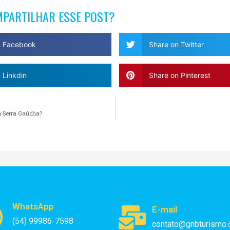
MPARTILHAR ESSE POST?
n Facebook
Share on Twitter
 Linkdin
Share on Pinterest
a Serra Gaúcha?
WhatsApp
E-mail
(54) 99986-7598
contato@gnbturismo.