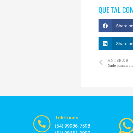
QUE TAL CO
Share o
Share on
ANTERIOR
Onde passear n
Telefones
(54) 99986-7598