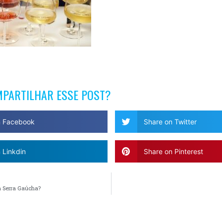
MPARTILHAR ESSE POST?
n Facebook
Share on Twitter
 Linkdin
Share on Pinterest
a Serra Gaúcha?