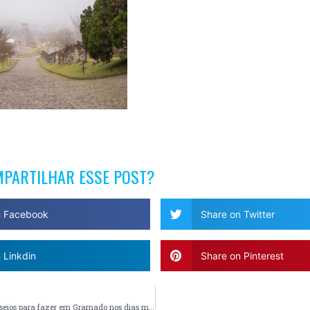
MPARTILHAR ESSE POST?
n Facebook
Share on Twitter
 Linkdin
Share on Pinterest
Os melhores passeios para fazer em Gramado nos dias mais frios