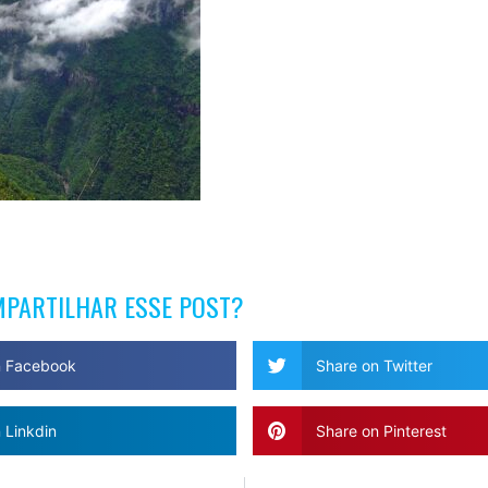
MPARTILHAR ESSE POST?
n Facebook
Share on Twitter
 Linkdin
Share on Pinterest