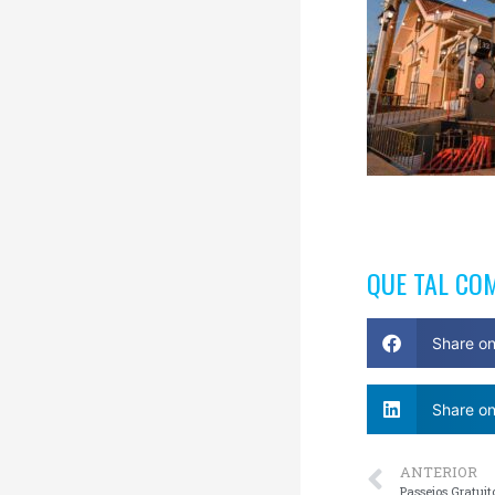
QUE TAL CO
Share o
Share on
ANTERIOR
Passeios Gratui