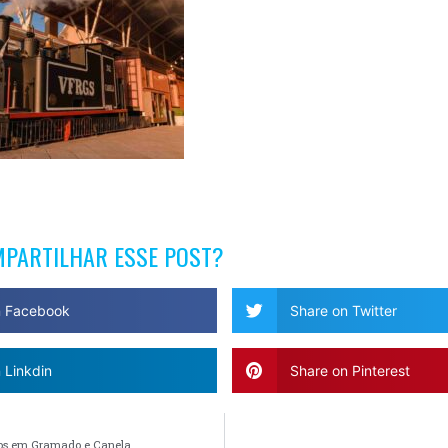
MPARTILHAR ESSE POST?
n Facebook
Share on Twitter
 Linkdin
Share on Pinterest
tos em Gramado e Canela