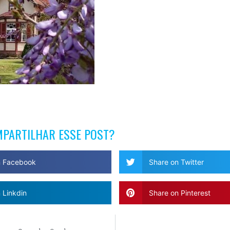
MPARTILHAR ESSE POST?
n Facebook
Share on Twitter
 Linkdin
Share on Pinterest