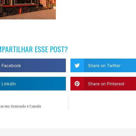
MPARTILHAR ESSE POST?
n Facebook
Share on Twitter
 Linkdin
Share on Pinterest
ivos em Gramado e Canela