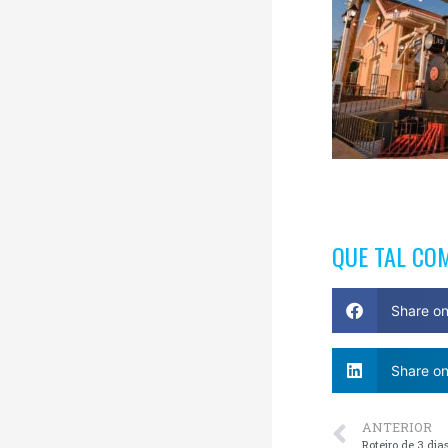
QUE TAL CO
Share o
Share on
ANTERIOR
Roteiro de 3 di