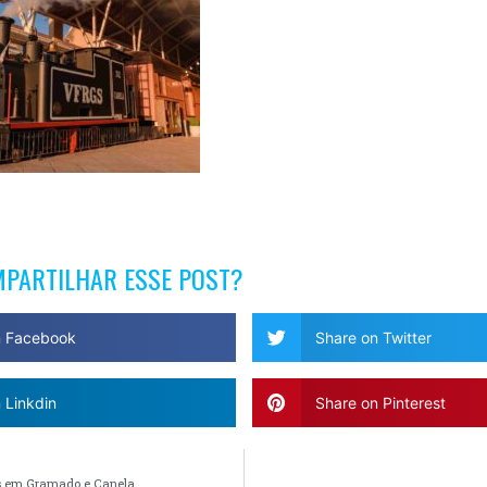
MPARTILHAR ESSE POST?
n Facebook
Share on Twitter
 Linkdin
Share on Pinterest
as em Gramado e Canela