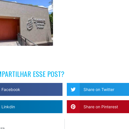
MPARTILHAR ESSE POST?
n Facebook
Share on Twitter
 Linkdin
Share on Pinterest
ura