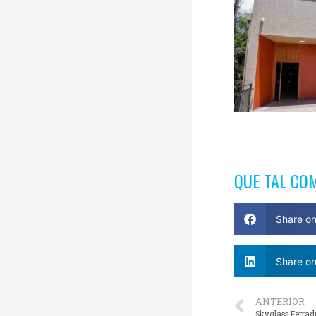
QUE TAL CO
Share o
Share on
ANTERIOR
Skyglass Ferrad