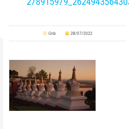
278915979_262494356430
Gnb
28/07/2022