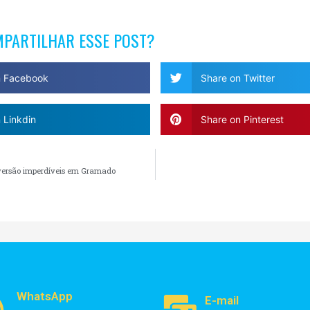
MPARTILHAR ESSE POST?
n Facebook
Share on Twitter
 Linkdin
Share on Pinterest
iversão imperdíveis em Gramado
WhatsApp
E-mail