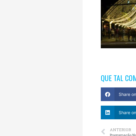
QUE TAL CO
Share o
Share on
ANTERIOR
Programação Na