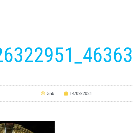
26322951_4636
Gnb
14/08/2021